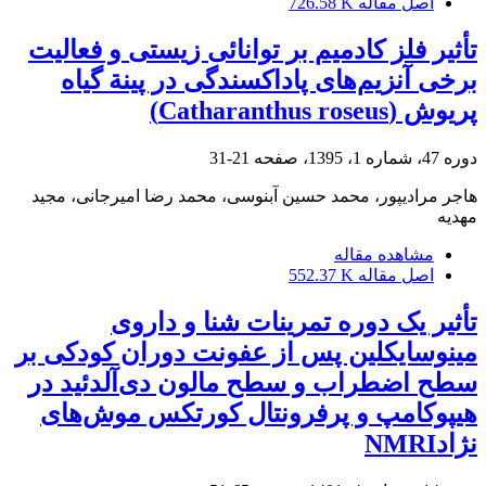
اصل مقاله
726.58 K
تأثیر فلز کادمیم بر توانائی زیستی و فعالیت
برخی آنزیم‌های پاداکسندگی در پینة گیاه
پریوش (Catharanthus roseus)
دوره 47، شماره 1، 1395، صفحه
21-31
هاجر مرادیپور، محمد حسین آبنوسی، محمد رضا امیرجانی، مجید
مهدیه
مشاهده مقاله
اصل مقاله
552.37 K
تأثیر یک دوره تمرینات شنا و داروی
مینوسایکلین پس از عفونت دوران کودکی بر
سطح اضطراب و سطح مالون دی‌آلدئید در
هیپوکامپ و پرفرونتال کورتکس موش‌های
نژادNMRI