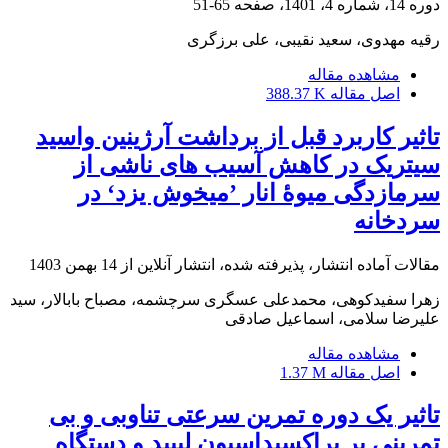
دوره 14، شماره 4، 1401، صفحه
65-51
رقیه مهدوی، سعید نقیبی، علی برزگری
مشاهده مقاله
اصل مقاله
388.37 K
تاثیر کاربرد قبل از برداشت آرژینین واسید
سیتریک در کاهش آسیب های ناشی از
سرمازدگی میوۀ انار ’میخوش یزد‘ در
سردخانه
مقالات آماده انتشار، پذیرفته شده، انتشار آنلاین از
14 بهمن 1403
زهرا سفیدکوهی، محمدعلی عسگری سرچشمه، مصباح بابالار، سید
علیرضا سلامی، اسماعیل صادقی
مشاهده مقاله
اصل مقاله
1.37 M
تاثیر یک دوره تمرین سرعتی تناوبی و بی
تمرینی بر پراکسیداسیون لیپید و دستگاه