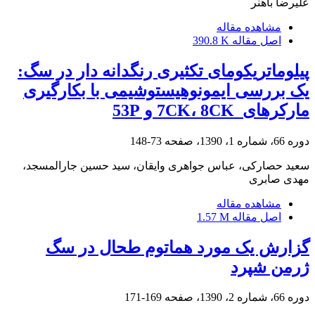
علیرضا باهنر
مشاهده مقاله
اصل مقاله
390.8 K
پیلوماتریکومای تکثیری رنگدانه دار در سگ:
یک بررسی ایمونوهیستوشیمی با بکارگیری
مارکرهای ‌ 7CK، 8CK و ‌53P
دوره 66، شماره 1، 1390، صفحه
73-148
سعید حصارکی، عباس جواهری وایقان، سید حسین جارالمسجد،
مهدی صابری
مشاهده مقاله
اصل مقاله
1.57 M
گزارش یک مورد هماتوم طحال در سگ
ژرمن شپرد
دوره 66، شماره 2، 1390، صفحه
169-171