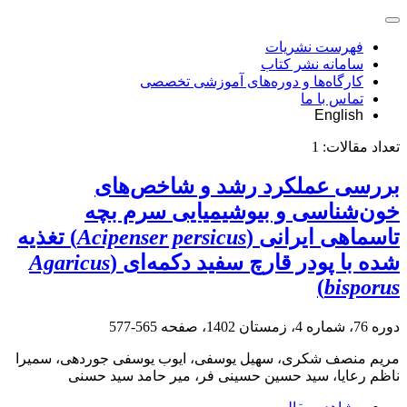
فهرست نشریات
سامانه نشر کتاب
کارگاه‌ها و دوره‌های آموزشی تخصصی
تماس با ما
English
تعداد مقالات:
1
بررسی عملکرد رشد و شاخص‌های
خون‌شناسی و بیوشیمیایی سرم بچه
تاسماهی ایرانی (
Acipenser persicus
) تغذیه
شده با پودر قارچ سفید دکمه‌ای (
Agaricus
)
bisporus
دوره 76، شماره 4، زمستان 1402، صفحه
565-577
مریم منصف شکری، سهیل یوسفی، ایوب یوسفی جوردهی، سمیرا
ناظم رعایا، سید حسین حسینی فر، میر حامد سید حسنی