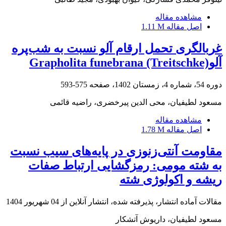
مشاهده مقاله
اصل مقاله
1.11 M
غربالگری تحمل ارقام آلو نسبت به شب‌پره
آلوGrapholita funebrana (Treitschke)
دوره 54، شماره 4، زمستان 1402، صفحه
575-593
مسعود لطیفیان، محی الدین پیرخضری، راضیه قائمی
مشاهده مقاله
اصل مقاله
1.78 M
مقاومت آنتی‌زنوزی در پایه‌های سیب نسبت
به شته مومی: رمزگشایی ارتباط صفات
ریشه و اکولوژی شته
مقالات آماده انتشار، پذیرفته شده، انتشار آنلاین از
04 شهریور 1404
مسعود لطیفیان، داریوش آتشکار