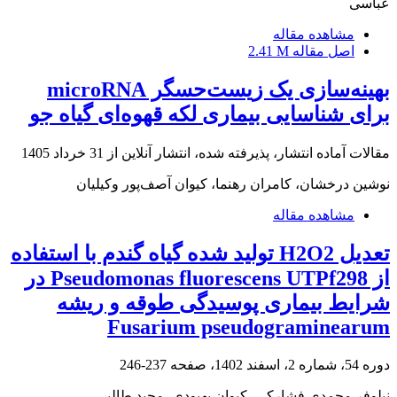
عباسی
مشاهده مقاله
اصل مقاله
2.41 M
بهینه‌سازی یک زیست‌حسگر microRNA
برای شناسایی بیماری لکه قهوه‌ای گیاه جو
مقالات آماده انتشار، پذیرفته شده، انتشار آنلاین از
31 خرداد 1405
نوشین درخشان، کامران رهنما، کیوان آصف‌پور وکیلیان
مشاهده مقاله
تعدیل H2O2 تولید شده گیاه گندم با استفاده
از Pseudomonas fluorescens UTPf298 در
شرایط بیماری پوسیدگی طوقه و ریشه
Fusarium pseudograminearum
دوره 54، شماره 2، اسفند 1402، صفحه
237-246
نیلوفر محمدی فشارکی، کیوان بهبودی، مجید طالبی