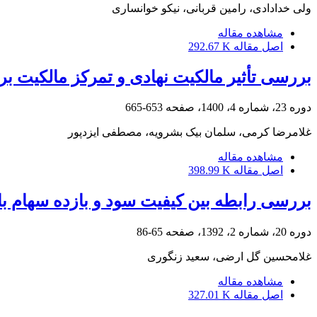
ولی خدادادی، رامین قربانی، نیکو خوانساری
مشاهده مقاله
اصل مقاله
292.67 K
بررسی تأثیر مالکیت نهادی و تمرکز مالکیت بر
دوره 23، شماره 4، 1400، صفحه
653-665
غلامرضا کرمی، سلمان بیک بشرویه، مصطفی ایزدپور
مشاهده مقاله
اصل مقاله
398.99 K
بررسی رابطه بین کیفیت سود و بازده سهام با میانجی‎گری مالکیت نهادی در شرکت‎های پذیرفته‎شده در بورس اور
دوره 20، شماره 2، 1392، صفحه
65-86
غلامحسین گل ارضی، سعید زنگوری
مشاهده مقاله
اصل مقاله
327.01 K