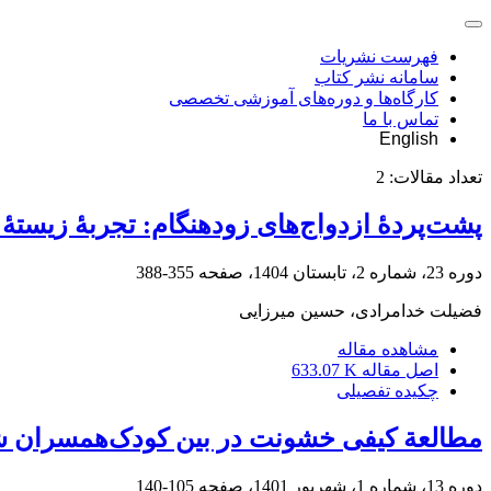
فهرست نشریات
سامانه نشر کتاب
کارگاه‌ها و دوره‌های آموزشی تخصصی
تماس با ما
English
تعداد مقالات:
2
پشت‌پردۀ ازدواج‌های زودهنگام: تجربۀ زیستۀ دختران زیر 18 سال از زندگی م
دوره 23، شماره 2، تابستان 1404، صفحه
355-388
فضیلت خدامرادی، حسین میرزایی
مشاهده مقاله
اصل مقاله
633.07 K
چکیده تفصیلی
مطالعة کیفی خشونت در بین کودک‌همسران شهر 
دوره 13، شماره 1، شهریور 1401، صفحه
105-140