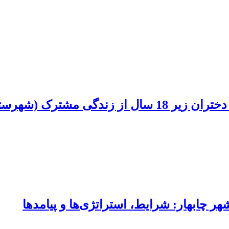
شترک (شهرستان سقز)
چابهار: شرایط، استراتژی‌ها و پیامدها