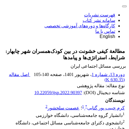
فهرست نشریات
سامانه نشر کتاب
کارگاه‌ها و دوره‌های آموزشی تخصصی
تماس با ما
English
مطالعة کیفی خشونت در بین کودک‌همسران شهر چابهار:
شرایط، استراتژی‌ها و پیامدها
بررسی مسائل اجتماعی ایران
دوره 13، شماره 1
، شهریور 1401
، صفحه
105-140
اصل مقاله
)
630.35 K
(
نوع مقاله: مقاله پژوهشی
شناسه دیجیتال (DOI):
10.22059/ijsp.2022.90397
نویسندگان
2
1
*
کرم حبیب پور گتابی
؛
عصمت سلحشور
1
دانشیار گروه جامعه‌شناسی، دانشگاه خوارزمی
2
دانشجوی دکترای جامعه‌شناسی مسائل اجتماعی، دانشگاه
خوارزمی