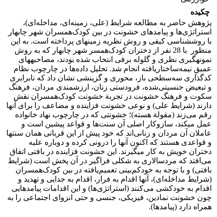
چکیده
پژوهش حاضر به مطالعه شرایط (علی، زمینه‌ای، مداخله‌ای)،
استراتژی‌ها و پیامدهای خشونت در بین کودک‌همسران شهر چابهار
با روش­شناسی کیفی و روش نظریه­ زمینه­ای پرداخته است. به این
منظور با 28 نفر از دختران کودک‌همسر شهر چابهار که به روش
نمونه­گیری نظری و گلوله برفی انتخاب شده بودند، مصاحبه­های
عمیقِ نیمه‌ساختاریافته انجام شد. تحلیل داده‌ها در چارچوب نظام
کدگذاری سه‌‌سطحی باز، محوری و گزینشی نشان داد که نابرابری
و تبعیض جنسیتی‌شده، فرودستی زنان، ارزشمندی مردان، فرهنگ
سکوت و فرهنگ خشونت در تجربة خشونت کودک‌همسران نقش
دارند (شرایط علی) و نوعی خشونت فزاینده و مضاعف را برای آنها
رقم می‌زند (مقولة هسته)؛ خشونتی که در چارچوب نهاد خانواده
عمل می­کند، سازوکار اصلی آن سنت‌ها و قواعد پیشین است و
عاملان آن مردان و زنانی‌اند که خود پیش از این قربانی همان سنت­ها
و قواعدی هستند که اکنون آن­ها را درونی کرده­ و دوباره علیه
دختران خویش به کار می­گیرند. این خشونت فزاینده در بافتی اتفاق
می‌افتد که مردسالاری به شکلی فراگیر در آن پخش است (شرایط
بافتی) و با توجه به خودکم‌بینی تعمیم‌یافته در بین کودک‌همسران
(شرایط مداخله‌ای)، آنها اقدام به فرار، اقدام به جدایی و تهدید و
اقدام به خودکشی می‌کنند (استراتژی‌ها) و این اقدامات پیامدهایی
چون خشونت نمادین، فیزیکی، جنسی و حتی انزوای اجتماعی را به
همراه دارد (پیامدها).