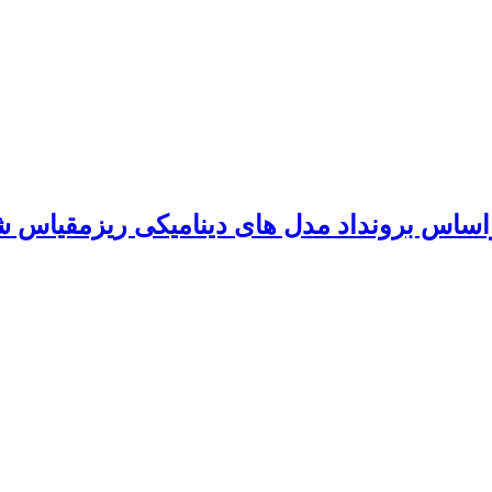
س برونداد مدل های دینامیکی ریزمقیاس شده پروژه A