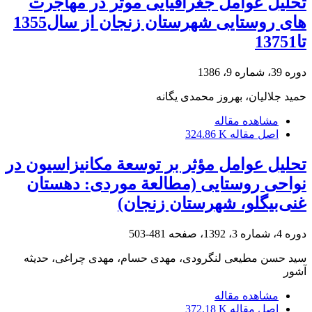
تحلیل عوامل جغرافیایی موثر در مهاجرت
های روستایی شهرستان زنجان از سال1355
تا13751
دوره 39، شماره 9، 1386
حمید جلالیان، بهروز محمدی یگانه
مشاهده مقاله
اصل مقاله
324.86 K
تحلیل عوامل مؤثر بر توسعة مکانیزاسیون در
نواحی روستایی (مطالعة موردی: دهستان
غنی‌بیگلو، شهرستان زنجان)
دوره 4، شماره 3، 1392، صفحه
481-503
سید حسن مطیعی لنگرودی، مهدی حسام، مهدی چراغی، حدیثه
آشور
مشاهده مقاله
اصل مقاله
372.18 K