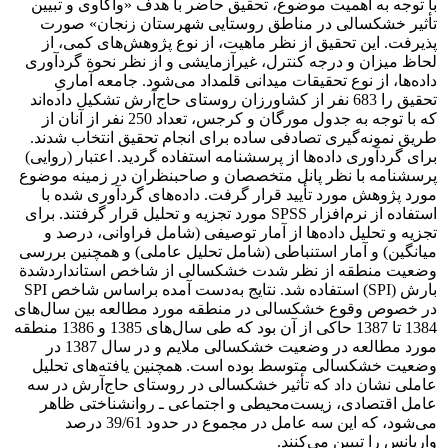
با توجه به اهمیت موضوع، تحقیق حاضر با هدف «واکاوی و تبیین
تأثیر خشکسالی در مناطق روستایی شهرستان زنجان» صورت
پذیرفت. این تحقیق از نظر ماهیت، از نوع پژوهش‌های کمی، از
لحاظ میزان و درجه کنترل، غیرآزمایشی و از نظر نحوة گرد‌آوری
داده‌ها، از نوع تحقیقات میدانی قلمداد می‌شود. جامعه آماریِ
تحقیق را 683 نفر از کشاورزان روستای حاج‌آرش تشکیل داده‌اند
که با توجه به جدول مورگان و کرجس، تعداد 250 نفر از آنان از
طریق نمونه‌گیری تصادفی ساده برای انجام تحقیق انتخاب شدند.
برای گرد‌آوری داده‌ها از پرسشنامه استفاده گردید. اعتبار (روایی)
پرسشنامه با نظر پانل متخصصان و صاحبنظران در زمینه موضوع
مورد پژوهش مورد تأیید قرار گرفت. داده‌های گرد‌آوری شده با
استفاده از نرم‌افزار SPSS مورد تجزیه و تحلیل قرار گرفتند. برای
تجزیه و تحلیل داده‌ها از آمار توصیفی (شامل فراوانی، درصد و
میانگین) و آمار استنباطی (شامل تحلیل عاملی) و همچنین بررسی
وضعیت منطقه از نظر شدت خشکسالی از شاخص استانداردشدة
بارش (SPI) استفاده شد. نتایج به‌دست آمده براساس شاخص SPI
در خصوص وقوع خشکسالی در منطقه مورد مطالعه بین سال‌های
1384 تا 1387 حاکی از آن بود که طی سال‌های 1385 و 1386 منطقه
مورد مطالعه در وضعیت خشکسالی ملایم و در سال 1387 در
وضعیت خشکسالی متوسط بوده است. همچنین یافته‌های تحلیل
عاملی نشان داد که تأثیر خشکسالی در روستای حاج‌آرش در سه
عامل اقتصادی، زیست‌محیطی و اجتماعی ـ روانشناختی ظاهر
می‌شود، که این سه عامل در مجموع در حدود 39/61 درصد
واریانس را تبیین می‌کنند.