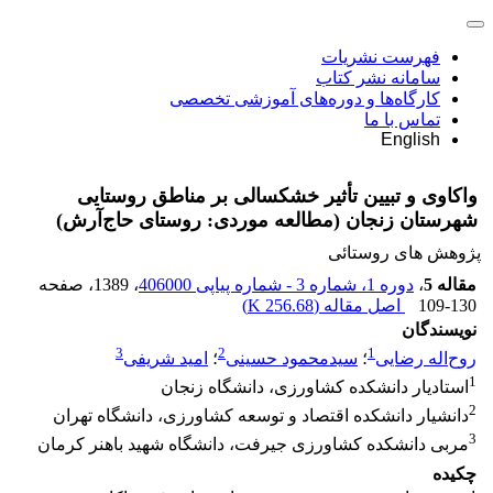
فهرست نشریات
سامانه نشر کتاب
کارگاه‌ها و دوره‌های آموزشی تخصصی
تماس با ما
English
واکاوی و تبیین تأثیر خشکسالی بر مناطق روستایی
شهرستان زنجان (مطالعه موردی: روستای حاج‌آرش)
پژوهش های روستائی
مقاله 5
،
دوره 1، شماره 3 - شماره پیاپی 406000
، 1389
، صفحه
109-130
اصل مقاله (
256.68 K
)
نویسندگان
3
2
1
روح‌اله رضایی
؛
سیدمحمود حسینی
؛
امید شریفی
1
استادیار دانشکده کشاورزی، دانشگاه زنجان
2
دانشیار دانشکده اقتصاد و توسعه کشاورزی، دانشگاه تهران
3
مربی دانشکده کشاورزی جیرفت، دانشگاه شهید باهنر کرمان
چکیده