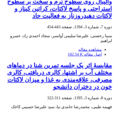
والیبال روی سطوح نرم و سخت بر سطوح
استراحتی و پاسخ لاکتات، کراتین کیناز و
لاکتات دهیدروزناز به فعالیت حاد
دوره 7، شماره 3، 1394، صفحه
443-454
سینا رخصتی، علیرضا سلیمی آوانسر، سجاد احمدی زاد، خسرو
ابراهیم
مشاهده مقاله
اصل مقاله
182.54 K
مقایسۀ اثر یک جلسه تمرین شنا در دماهای
مختلف آب بر اشتها، کالری دریافتی، کالری
مصرفی، علاقه‌مندی به غذا و میزان لاکتات
خون در دختران دانشجو
دوره 8، شماره 3، 1395، صفحه
311-322
فهیمه طیبی، محمدرضا حامدی نیا، سید علیرضا حسینی کاخک