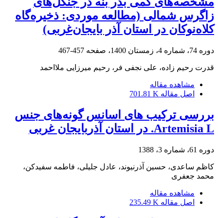
مشخصه‌های کمی بذر بنه در جنگل‌های
زاگرس شمالی (مطالعه موردی: ذخیره‌گاه
کلاه‌نوکان در استان آذر بایجان‌غربی)
دوره 74، شماره 4، زمستان 1400، صفحه
457-467
قدرت رحیم زاده، علی نجفی فر، رحیم میرزایی ملااحمد
مشاهده مقاله
اصل مقاله
701.81 K
بررسی ترکیب های اسانس گونه‌های جنس
Artemisia L. در استان آذربایجان غربی
دوره 61، شماره 3، 1388
کاظم ساعدی، حسین آذرنیوند، عادل جلیلی، فاطمه سفیدکن،
محمد جعفری
مشاهده مقاله
اصل مقاله
235.49 K