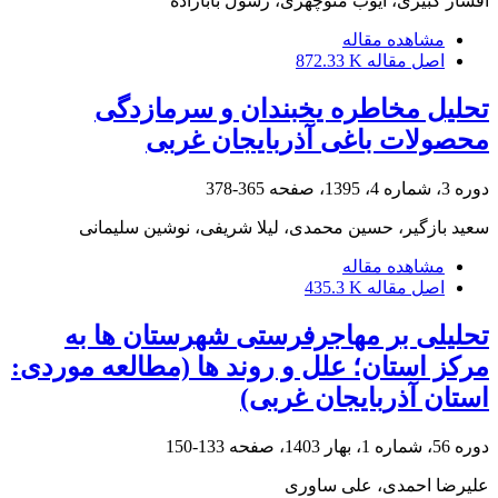
افشار کبیری، ایوب منوچهری، رسول بابازاده
مشاهده مقاله
اصل مقاله
872.33 K
تحلیل مخاطره یخبندان و سرمازدگی
محصولات باغی آذربایجان غربی
دوره 3، شماره 4، 1395، صفحه
365-378
سعید بازگیر، حسین محمدی، لیلا شریفی، نوشین سلیمانی
مشاهده مقاله
اصل مقاله
435.3 K
تحلیلی بر مهاجرفرستی شهرستان ها به
مرکز استان؛ علل و روند ها (مطالعه موردی:
استان آذربایجان غربی)
دوره 56، شماره 1، بهار 1403، صفحه
133-150
علیرضا احمدی، علی ساوری