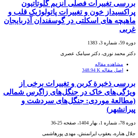
بررسی تغییرات فصلی آنزیم گلوتاتیون
پراکسیداز خون و تغییرات پاتولوژیک قلب و
ماهیچه های اسکلتی در گوسفندان آذربایجان
غربی
دوره 59، شماره 3، 1383
دکتر محمد نوری، دکتر سیامک عصری
مشاهده مقاله
اصل مقاله
348.94 K
بررسی ذخیرة کربن و تغییرات برخی از
ویژگی‌های خاک در جنگل‌های زاگرس شمالی
(مطالعة موردی: جنگل‌های سردشت و
پیرانشهر)
دوره 78، شماره 1، بهار 1404، صفحه
25-36
جلال هناره، یعقوب ایرانمنش، مهدی پورهاشمی