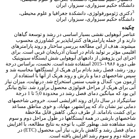
دانشگاه حکیم سبزواری، سبزوار، ایران
3
دکتری ژئومورفولوژی، دانشکدة جغرافیا و علوم محیطی،
دانشگاه حکیم سبزواری، سبزوار، ایران
چکیده
عناصر آب‏وهوایی نقشی بسیار اساسی در رشد و توسعة گیاهان
دارند و از جمله پارامترهای کنترل‏ناپذیر بر کشاورزی محسوب
می‏شوند. هدف از این مطالعه بررسی ساختار و روند پارامترهای
اقلیمی مؤثر بر تولید بادام در استان آذربایجان غربی است. برای
اجرای این پژوهش از داده‏های آب‏وهوایی شش ایستگاه سینوپتیک
طی دورة ۱۹۸۶–2015 استفاده شده است. نخست، براساس درجة
روز- رشد، فصل رشد بادام برای هریک از ایستگاه‏ها محاسبه شد و
سپس شاخص‏های دما و بارش و روند هریک از آن‏ها با استفاده از
آزمون من‏- ‏کندال و شیب سنس استخراج شد. درنهایت، میزان نیاز
آبی برای هریک از مراحل فنولوژی محصول برآورد شد. نتایج بیانگر
این بود که میانگین دمای فصل رشد در محدودة 5
0 تا 1 درجة
/
سانتی‏گراد در سال دارای روند افزایشی است. خروجی شاخص‏های
دمایی نیز نشان داد که پیرانشهر، مهاباد، و خوی مناطق مساعد
برای کشت بادام‏اند. از طرف دیگر، کاهش قابل ملاحظة
شاخص‏های بارشی در همة ایستگاه‏ها در طول مراحل دوم و سوم
رشد مشاهده شد. به‏طور کلی، با توجه به نتایج مطالعه، با افزایش
دمای فصل رشد و کاهش بارش، نیاز آبی محصول (ETC) در
مرحلة دوم و سوم رشد افزایش یافته است.