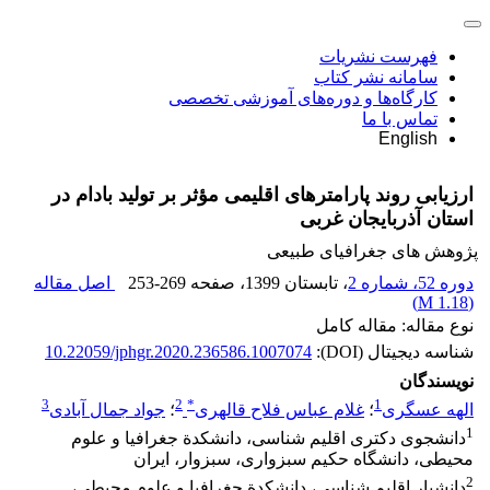
فهرست نشریات
سامانه نشر کتاب
کارگاه‌ها و دوره‌های آموزشی تخصصی
تماس با ما
English
ارزیابی روند پارامترهای اقلیمی مؤثر بر تولید بادام در
استان آذربایجان غربی
پژوهش های جغرافیای طبیعی
دوره 52، شماره 2
، تابستان 1399
، صفحه
253-269
اصل مقاله
)
1.18 M
(
نوع مقاله: مقاله کامل
شناسه دیجیتال (DOI):
10.22059/jphgr.2020.236586.1007074
نویسندگان
3
2
*
1
الهه عسگری
؛
غلام عباس فلاح قالهری
؛
جواد جمال آبادی
1
دانشجوی دکتری اقلیم ‏شناسی، دانشکدة جغرافیا و علوم
محیطی، دانشگاه حکیم سبزواری، سبزوار، ایران
2
دانشیار اقلیم ‏شناسی، دانشکدة جغرافیا و علوم محیطی،