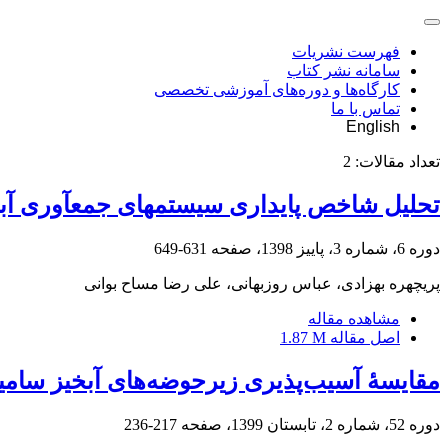
فهرست نشریات
سامانه نشر کتاب
کارگاه‌ها و دوره‌های آموزشی تخصصی
تماس با ما
English
تعداد مقالات:
2
تحلیل شاخص پایداری سیستم‏های جمع‏آوری آب‏های سطح
دوره 6، شماره 3، پاییز 1398، صفحه
631-649
پریچهره بهزادی، عباس روزبهانی، علی رضا مساح بوانی
مشاهده مقاله
اصل مقاله
1.87 M
مقایسۀ آسیب‌پذیری زیرحوضه‌های آبخیز سامیا
دوره 52، شماره 2، تابستان 1399، صفحه
217-236