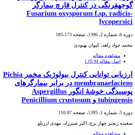
گوجه‏فرنگی در کنترل قارچ بیمارگر
Fusarium oxysporum f.sp. radicis-
lycopersici
دوره 6، شماره 2، 1396، صفحه
173-185
محمد جواد زاهد، کیوان بهبودی
مشاهده مقاله
اصل مقاله
1.05 M
ارزیابی توانایی کنترل بیولوژیک مخمر Pichia
membranaefaciens در برابر بیمارگرهای
پوسیدگی خوشۀ انگور Aspergillus
tubingensis و Penicillium crustosum
دوره 5، شماره 1، 1395، صفحه
97-110
سعیده رنجبر چهار برج، اکبر شیرزاد، مهدی ارزنلو
مشاهده مقاله