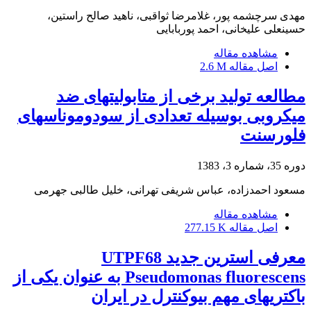
مهدی سرچشمه پور، غلامرضا ثواقبی، ناهید صالح راستین،
حسینعلی علیخانی، احمد پوربابایی
مشاهده مقاله
اصل مقاله
2.6 M
مطالعه تولید برخی از متابولیتهای ضد
میکروبی بوسیله تعدادی از سودوموناسهای
فلورسنت
دوره 35، شماره 3، 1383
مسعود احمدزاده، عباس شریفی تهرانی، خلیل طالبی جهرمی
مشاهده مقاله
اصل مقاله
277.15 K
معرفی استرین جدید UTPF68
Pseudomonas fluorescens به عنوان یکی از
باکتری‏های مهم بیوکنترل در ایران