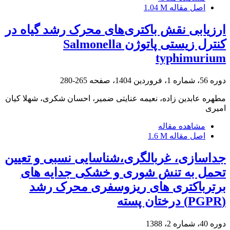
اصل مقاله
1.04 M
ارزیابی نقش باکتری‌های محرک رشد گیاه در
کنترل زیستی پاتوژن Salmonella
typhimurium
دوره 56، شماره 1، فروردین 1404، صفحه
265-280
مطهره عابدین زاده، نعیمه عنایتی ضمیر، احسان شکری، شهلا کیان
امیری
مشاهده مقاله
اصل مقاله
1.6 M
جداسازی، غربالگری،شناسایی نسبی و تعیین
تحمل به تنش شوری و خشکی جدایه های
برترباکتری های ریزوسفری محرک رشد
(PGPR) درختان پسته
دوره 40، شماره 2، 1388