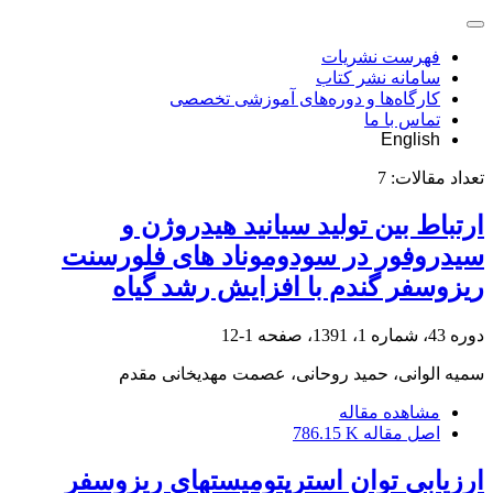
فهرست نشریات
سامانه نشر کتاب
کارگاه‌ها و دوره‌های آموزشی تخصصی
تماس با ما
English
تعداد مقالات:
7
ارتباط بین تولید سیانید هیدروژن و
سیدروفور در سودوموناد های فلورسنت
ریزوسفر گندم با افزایش رشد گیاه
دوره 43، شماره 1، 1391، صفحه
1-12
سمیه الوانی، حمید روحانی، عصمت مهدیخانی مقدم
مشاهده مقاله
اصل مقاله
786.15 K
ارزیابی توان استرپتومیست‏های ریزوسفر