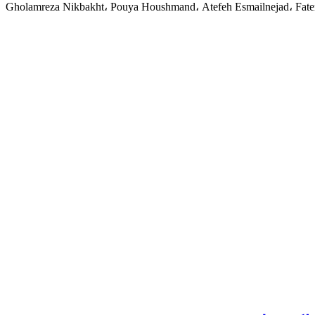
Gholamreza Nikbakht، Pouya Houshmand، Atefeh Esmailnejad، Fat