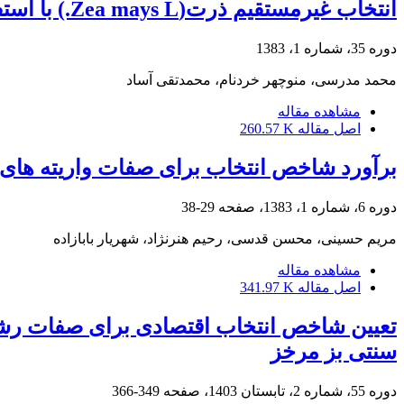
انتخاب غیرمستقیم ذرت(Zea mays L.) با استفاده از شاخصهای انتخاب به منظور افزایش عملکرد دانه
دوره 35، شماره 1، 1383
محمد مدرسی، منوچهر خردنام، محمدتقی آساد
مشاهده مقاله
اصل مقاله
260.57 K
برآورد شاخص انتخاب برای صفات واریته های
دوره 6، شماره 1، 1383، صفحه
29-38
مریم حسینى، محسن قدسى، رحیم هنرنژاد، شهریار بابازاده
مشاهده مقاله
اصل مقاله
341.97 K
تعیین شاخص انتخاب اقتصادی برای صفات رشد
سنتی بز مرخز
دوره 55، شماره 2، تابستان 1403، صفحه
349-366