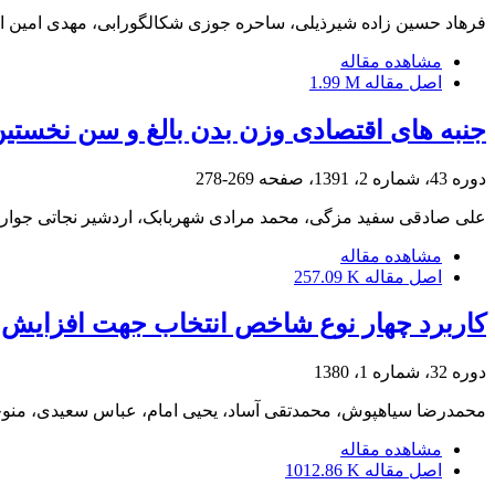
فرهاد حسین زاده شیرذیلی، ساحره جوزی شکالگورابی، مهدی امین اف
مشاهده مقاله
اصل مقاله
1.99 M
جنبه های اقتصادی وزن بدن بالغ و سن نخستین
دوره 43، شماره 2، 1391، صفحه
269-278
علی صادقی سفید مزگی، محمد مرادی شهربابک، اردشیر نجاتی جوارمی،
مشاهده مقاله
اصل مقاله
257.09 K
کاربرد چهار نوع شاخص انتخاب جهت افزایش عملکرد دانه اقا
دوره 32، شماره 1، 1380
محمدرضا سیاهپوش، محمدتقی آساد، یحیی امام، عباس سعیدی، منوچ
مشاهده مقاله
اصل مقاله
1012.86 K