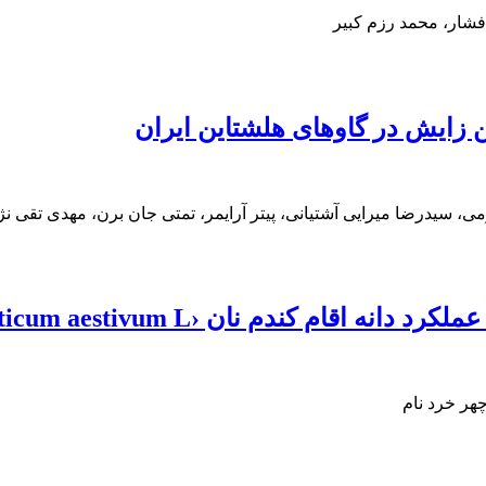
شار، محمد رزم کبیر
 زایش در گاوهای هلشتاین ایران
 سیدرضا میرایی آشتیانی، پیتر آرایمر، تمتی جان برن، مهدی تقی نژا
م کندم نان ‹Triticum aestivum L.›
هر خرد نام