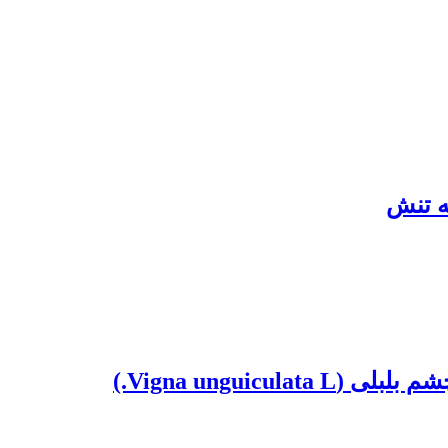
ه تنش
Vigna ungu.)