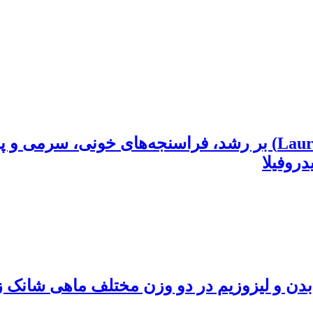
اثر پودر جلبک قرمز دریای خزر(Laurencia caspica) بر رشد، فراسن