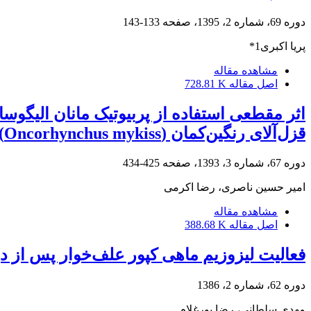
دوره 69، شماره 2، 1395، صفحه
133-143
پریا اکبری1*
مشاهده مقاله
اصل مقاله
728.81 K
قزل‌آلای رنگین‌کمان (Oncorhynchus mykiss)
دوره 67، شماره 3، 1393، صفحه
425-434
امیر حسین ناصری، رضا اکرمی
مشاهده مقاله
اصل مقاله
388.68 K
فعالیت لیزوزیم ماهی کپور علف‌‌خوار پس از 
دوره 62، شماره 2، 1386
مهدی سلطانی، رضا پورغلام