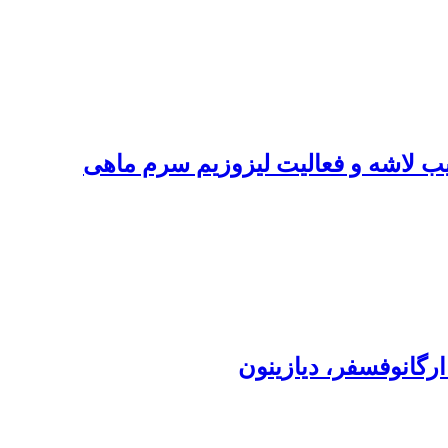
 -1 و 3- گلوکان در عملکرد رشد، ترکیب لاشه و فعالیت لیزوزیم سرم ماهی
رگانوفسفر، دیازینون