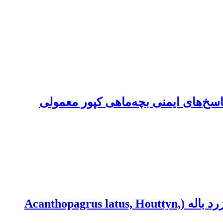
جه‌های خونی، سرمی و پاسخ‌های ایمنی بچه‌ماهی کپور معمولی
اثر گرسنگی بر الگوی رشد، ترکیبات شیمیایی بدن و لیزوزیم در دو وزن مختلف ماهی شانک زرد باله (Acanthopagrus latus, Houttyn,