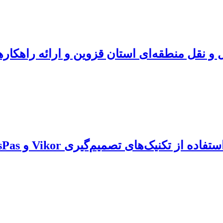
 و نقل منطقه‌ای استان قزوین و ارائه راهکاره
میم‌گیری Vikor و WasPas (مطالعۀ موردی: کرمان)