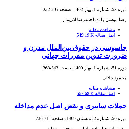
دوره 53، شماره 1، بهار 1402، صفحه
205-222
رضا موسی زاده، احمدرضا آذرپندار
مشاهده مقاله
اصل مقاله
549.19 K
جاسوسی در حقوق بین‌الملل مدرن و
ضرورت تدوین مقررات جهانی
دوره 51، شماره 1، بهار 1400، صفحه
343-368
محمود جلالی
مشاهده مقاله
اصل مقاله
667.68 K
حملات سایبری و نقض اصل عدم مداخله
دوره 50، شماره 2، تابستان 1399، صفحه
711-736
پرستو اسمعیل‌زاده ملاباشی، محسن عبدالهی