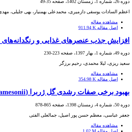
دوره 26، شماره 1، زمستان 1402، صفحه
35-49
اعظم السادات یوسفی دازمیری، محمدعلی بهمنیار، بهی جلیلی، مهدی 
مشاهده مقاله
اصل مقاله
911.94 K
افزایش جذب عنصرهای غذایی و رنگدانه‌های نورساختی گل حنای گینه‌نو (ns hawkeri
دوره 49، شماره 1، بهار 1397، صفحه
223-230
سعید ریزی، لیلا محمدی، رحیم برزگر
مشاهده مقاله
اصل مقاله
354.98 K
بهبود برخی صفات رشدی گل ژربرا (‏Gerbera jamesonii‏) با استفاده از تغذیه معدنی در مراحل ‏مختلف رشد گیاه در شرایط تنش شوری
دوره 50، شماره 4، زمستان 1398، صفحه
865-878
جعفر عباسی، معظم حسن پور اصیل، جمالعلی الفتی
مشاهده مقاله
اصل مقاله
1.02 M