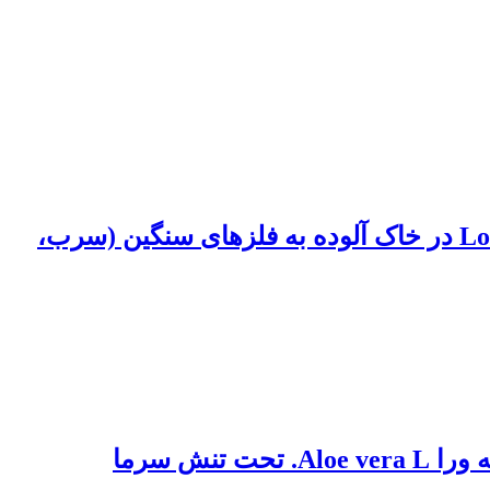
تأثیر تیمارهای نانو سیلیسیم بر برخی پاسخ‎های فیزیولوژیکی و تغذیه‎ای چچم ( (Lolium perenne در خاک آلوده به فلزهای سنگین (سرب،
ش سرما