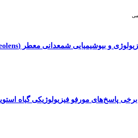
می
شمعدانی معطر (Pelargonium graveolens) در شرایط تنش شوری
 مورفو فیزیولوژیکی گیاه استویا ebaudiana Bertoni) (Stevia