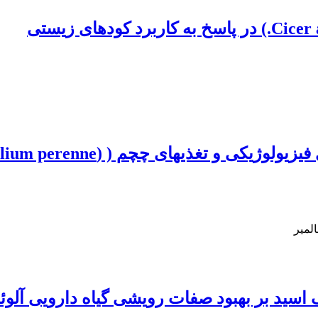
لمیر
د صفات رویشی گیاه دارویی آلوئه ورا Aloe vera L. تحت تن