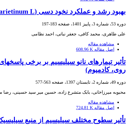
بهبود رشد و عملکرد نخود دسی (Cicer arietinum L.) در پاسخ به کاربرد کودهای زیستی
دوره 53، شماره 3، پاییز 1401، صفحه
183-197
علی طاهری، محمد کافی، جعفر نباتی، احمد نظامی
مشاهده مقاله
اصل مقاله
608.96 K
روی، کادمیوم)
دوره 49، شماره 2، تابستان 1397، صفحه
563-577
محبوبه میرزاخانی، بابک متشرع زاده، حسین میر سید حسینی، رضا ما
مشاهده مقاله
اصل مقاله
724.81 K
تأثیر سطوح مختلف سیلیسیم از منبع سیلیسیک اسید بر بهبو