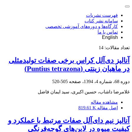
فهرست نشریات
سامانه نشر کتاب
کارگاه‌ها و دوره‌های آموزشی تخصصی
تماس با ما
English
تعداد مقالات:
14
آنالیز دی‌آلل کراس برخی صفات تولیدمثلی
در ماهیان زینتی (Puntius tetrazona)
دوره 68، شماره 4، 1394، صفحه
505-520
غلامرضا داشاب، حسین اکبری، سید ایمان فاضل
مشاهده مقاله
اصل مقاله
819.61 K
آنالیز نیم دای‌آلل صفات مرتبط با عملکرد و
کیفیت میوه در لاین‌های گوجه‌فرنگی