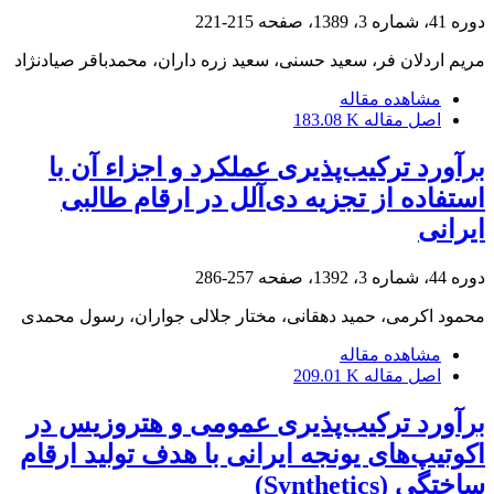
دوره 41، شماره 3، 1389، صفحه
215-221
مریم اردلان فر، سعید حسنی، سعید زره داران، محمدباقر صیادنژاد
مشاهده مقاله
اصل مقاله
183.08 K
برآورد ترکیب‌پذیری عملکرد و اجزاء آن با
استفاده از تجزیه دی‌آلل در ارقام طالبی
ایرانی
دوره 44، شماره 3، 1392، صفحه
257-286
محمود اکرمی، حمید دهقانی، مختار جلالی جواران، رسول محمدی
مشاهده مقاله
اصل مقاله
209.01 K
برآورد ترکیب‌پذیری عمومی و هتروزیس در
اکوتیپ‌های یونجه ایرانی با هدف تولید ارقام
ساختگی (Synthetics)