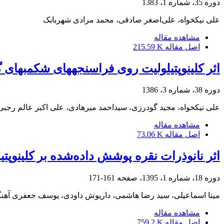
دوره 35، شماره 1، 1383
علی نیکخواه، علی‌اصغر صادقی، محمد مرادی شهربابک
مشاهده مقاله
اصل مقاله
215.59 K
اثر کلینوپتیلولیت روی فراسنجههای شکمبهای 
دوره 38، شماره 3، 1386
علی نیکخواه، مجید گودرزی، سیداحمد میرهادی، علی اکبر عالم رجبی
مشاهده مقاله
اصل مقاله
73.06 K
اثر نانوذرات نقره پوشش ‌داده‌شده بر کلینوپ
دوره 18، شماره 1، 1395، صفحه
161-171
مینا اسماعیلی، سید رضا هاشمی، داریوش داودی، یوسف جعفری آهنگر
مشاهده مقاله
اصل مقاله
759.2 K