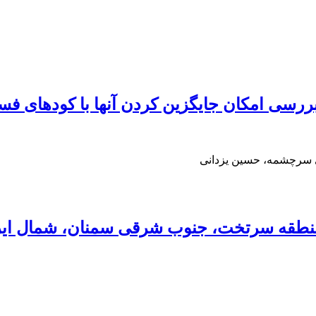
ری سرچشمه، حسین یزدانی
 منطقه سرتخت‏، جنوب شرقی سمنان، شمال ای