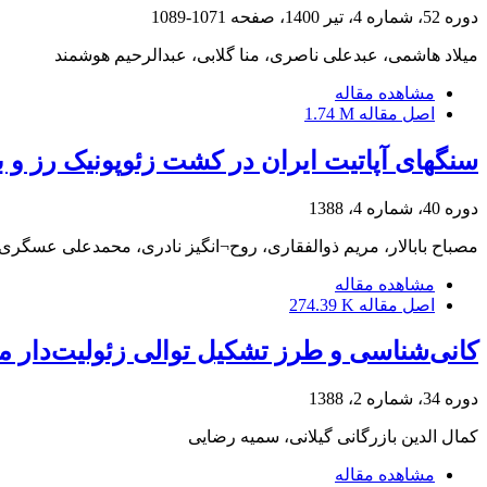
دوره 52، شماره 4، تیر 1400، صفحه
1071-1089
میلاد هاشمی، عبدعلی ناصری، منا گلابی، عبدالرحیم هوشمند
مشاهده مقاله
اصل مقاله
1.74 M
سنگ‎های آپاتیت ایران در کشت زئوپونیک رز و بررسی امکان جایگزین کردن آنها با کودهای فسفاته
دوره 40، شماره 4، 1388
مصباح بابالار، مریم ذوالفقاری، روح¬انگیز نادری، محمدعلی عسگ
مشاهده مقاله
اصل مقاله
274.39 K
کانی‌شناسی و طرز تشکیل توالی زئولیت‌دار
دوره 34، شماره 2، 1388
کمال الدین بازرگانی گیلانی، سمیه رضایی
مشاهده مقاله