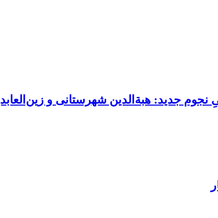
ِ نجوم جدید: هبةالدین شهرستانی و زین‌العابدی
ر