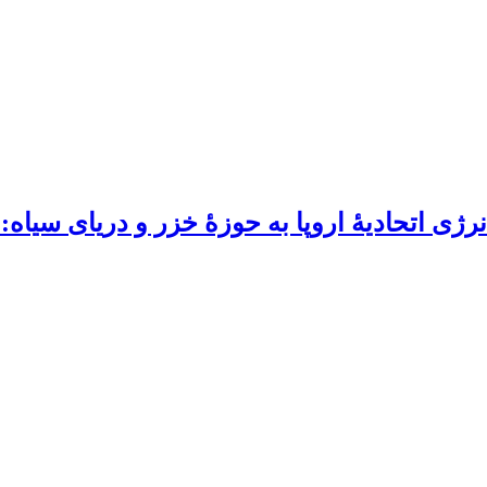
 اتحادیۀ اروپا به حوزۀ خزر و دریای سیاه: ا