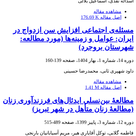
اسداله نقدی، اسماعیل بلالی
مشاهده مقاله
اصل مقاله
176.69 K
مسئله‌ی اجتماعی افزایش سن ازدواج در
ایران: عوامل و زمینه‌ها (مورد مطالعه:
شهرستان بروجرد)
دوره 14، شماره 1، بهار 1404، صفحه
139-160
داود شهپری ثانی، محمدرضا حسینی
مشاهده مقاله
اصل مقاله
1.41 M
مطالعۀ بین‌نسلی ایدئال‌های فرزندآوری زنان
(مطالعۀ زنان متأهل در شهر تبریز)
دوره 12، شماره 3، پاییز 1399، صفحه
489-515
فاطمه گلابی، توکل آقایاری هیر، مریم آسیابانیان بارنجی