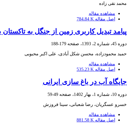
محمد نقی زاده
مشاهده مقاله
اصل مقاله
784.84 K
پیامد تبدیل کاربری زمین از جنگل به تاکستان
دوره 45، شماره 2، 1393، صفحه
179-188
حمید محمودزاده، محسن شکل آبادی، علی اکبر محبوبی
مشاهده مقاله
اصل مقاله
535.23 K
جایگاه آب در باغ سازی ایرانی
دوره 10، شماره 1، بهار 1402، صفحه
49-59
خسرو عسگریان، رضا شعبانی، سینا فروزش
مشاهده مقاله
اصل مقاله
881.58 K