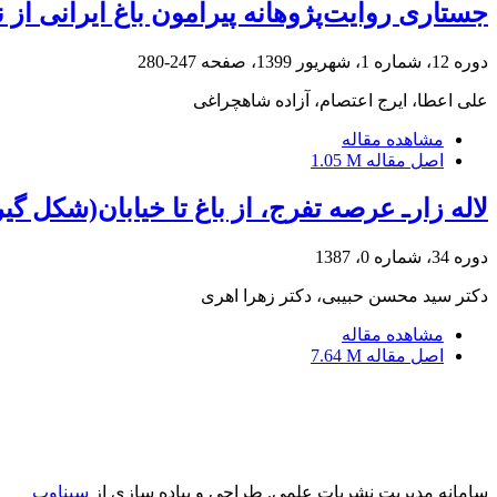
جستاری روایت‌پژوهانه پیرامون باغ ایرانی از ن
دوره 12، شماره 1، شهریور 1399، صفحه
247-280
علی اعطا، ایرج اعتصام، آزاده شاهچراغی
مشاهده مقاله
اصل مقاله
1.05 M
لاله زارـ عرصه تفرج، از باغ تا خیابان(شکل گ
دوره 34، شماره 0، 1387
دکتر سید محسن حبیبی، دکتر زهرا اهری
مشاهده مقاله
اصل مقاله
7.64 M
سامانه مدیریت نشریات علمی.
طراحی و پیاده سازی از
سیناوب