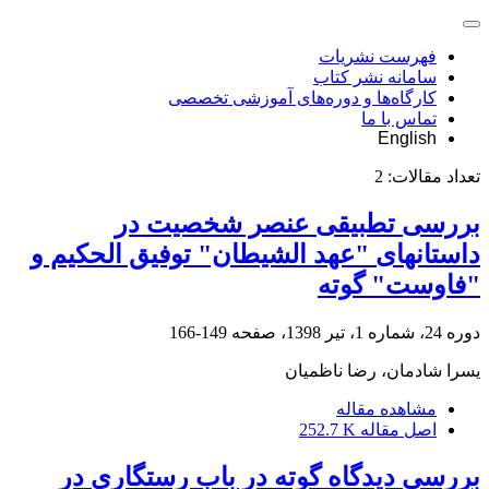
فهرست نشریات
سامانه نشر کتاب
کارگاه‌ها و دوره‌های آموزشی تخصصی
تماس با ما
English
تعداد مقالات:
2
بررسی تطبیقی عنصر شخصیت در
داستانهای "عهد الشیطان" توفیق الحکیم و
"فاوست" گوته
دوره 24، شماره 1، تیر 1398، صفحه
149-166
یسرا شادمان، رضا ناظمیان
مشاهده مقاله
اصل مقاله
252.7 K
بررسی دیدگاه گوته در باب رستگاری در