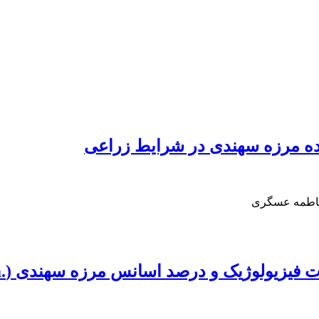
ه مرزه سهندی در شرایط زراعی
 فاطمه عسگری
 درصد اسانس مرزه سهندی (‏Satureja sahendica Bornm.‎‏)‏