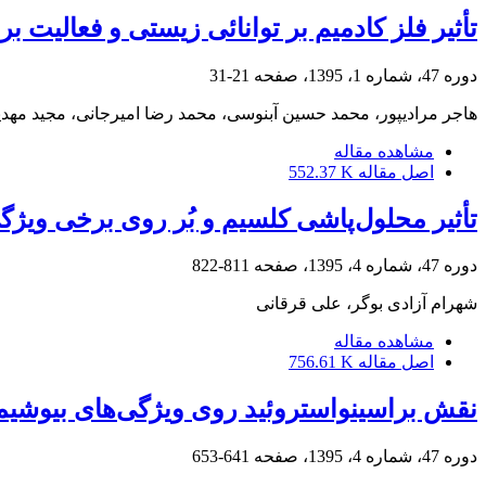
تأثیر فلز کادمیم بر توانائی زیستی و فعالیت برخی آنزیم‌
دوره 47، شماره 1، 1395، صفحه
21-31
هاجر مرادیپور، محمد حسین آبنوسی، محمد رضا امیرجانی، مجید مهدی
مشاهده مقاله
اصل مقاله
552.37 K
تأثیر محلول‌پاشی کلسیم و بُر روی برخی ویژ
دوره 47، شماره 4، 1395، صفحه
811-822
شهرام آزادی بوگر، علی قرقانی
مشاهده مقاله
اصل مقاله
756.61 K
نقش براسینواستروئید روی ویژگی‌های بیوشیمیا
دوره 47، شماره 4، 1395، صفحه
641-653