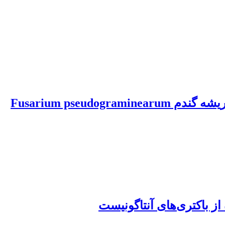
کارایی Pseudomonas fluorescens strain EB298 (UTPf298) علیه بیماری پوسیدگی طوقه و ریشه گندم Fusarium pseudograminearum
ز باکتری‌های آنتاگونیست