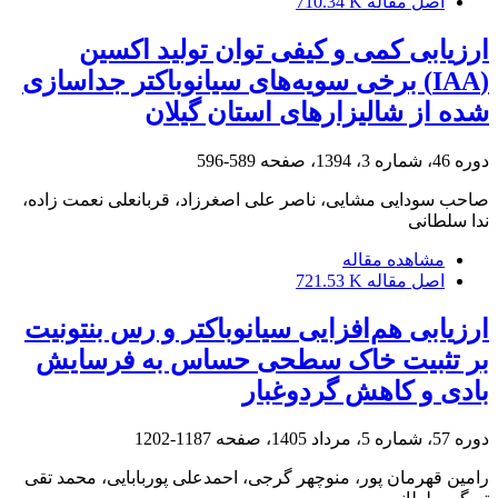
اصل مقاله
710.34 K
ارزیابی کمی و کیفی توان تولید اکسین
(IAA) برخی سویه‌های سیانوباکتر جداسازی
شده از شالیزارهای استان گیلان
دوره 46، شماره 3، 1394، صفحه
589-596
صاحب سودایی مشایی، ناصر علی اصغرزاد، قربانعلی نعمت زاده،
ندا سلطانی
مشاهده مقاله
اصل مقاله
721.53 K
ارزیابی هم‌افزایی سیانوباکتر و رس بنتونیت
بر تثبیت خاک‌ سطحی حساس به فرسایش
بادی و کاهش گردوغبار
دوره 57، شماره 5، مرداد 1405، صفحه
1187-1202
رامین قهرمان پور، منوچهر گرجی، احمدعلی پوربابایی، محمد تقی