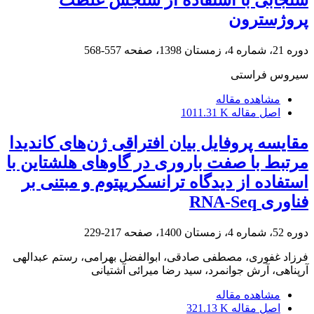
سنجابی با استفاده از سنجش غلظت
پروژسترون
دوره 21، شماره 4، زمستان 1398، صفحه
557-568
سیروس فراستی
مشاهده مقاله
اصل مقاله
1011.31 K
مقایسه پروفایل بیان افتراقی ژن‌های کاندیدا
مرتبط با صفت باروری در گاوهای هلشتاین با
استفاده از ‏دیدگاه ترانسکریپتوم و مبتنی بر
فناوری ‏RNA-Seq
دوره 52، شماره 4، زمستان 1400، صفحه
217-229
فرزاد غفوری، مصطفی صادقی، ابوالفضل بهرامی، رستم عبدالهی
آرپناهی، آرش جوانمرد، سید رضا میرائی آشتیانی
مشاهده مقاله
اصل مقاله
321.13 K