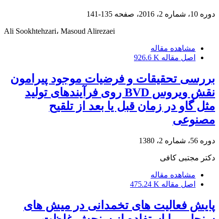
دوره 10، شماره 2، 2016، صفحه
135-141
Ali Sookhtehzari، Masoud Alirezaei
مشاهده مقاله
اصل مقاله
926.6 K
بررسی تحقیقات و فرضیات موجود پیرامون
نقش ویروس BVD روی فرآیندهای تولید
مثل گاو در زمان قبل یا بعد از تلقیح
مصنوعی
دوره 56، شماره 2، 1380
دکتر مجتبی کافی
مشاهده مقاله
اصل مقاله
475.24 K
پایش فعالیت های تخمدانی در میش های