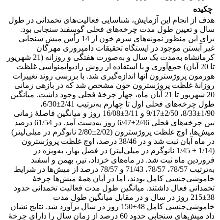
چکیده
هدف از انجام این آزمایش، شناسایی فعالیت‌های تخمدانی در طول
سال و تعیین طول مدت چرخه‌های فحلی گوسفند سنجابی بود.
برای این منظور نمونه‌های سرم خون از 14 رأس میش سنجابی
غیر آبستن موجود در ایستگاه تحقیقات دامپروری مهرگان
کرمانشاه به‌مدت یک سال و به‌صورت هفتگی و روزانه (21 شهریور
تا 20 آبان) جمع‌آوری و با استفاده از روش رادیوایمنواسی غلظت
هورمون پروژسترون آنها اندازه‌گیری شد. با بررسی روند تغییرات
روزانۀ غلظت پروژسترون خون مشخص شد که در بازهی زمانی
20 شهریور تا 21 آبان ماه، چهار چرخۀ فحلی وجود داشت. میانگین
طول چرخه‌های فحلی اول تا چهارم به‌ترتیب 2/41±6/30،
1/90±8/33، 2/50±9/17 و 3/11±16/08 روز و میانگین فاصلۀ زمانی
بین چرخه‌های فحلی‌ 2/46±6/47 روز به‌دست آمد. در 61/54 درصد
میش‌ها، اوج غلظت پروژسترون (2/02±2/80 نانوگرم در میلی‌لیتر)
در ماه آبان ثبت شد و در 38/46 درصد، اوج غلظت پروژسترون
(1/14 ± 1/45 نانوگرم در میلی‌لیتر) در فصل بهار، به‌ویژه در
فروردین ماه ثبت شد. در ماه‌های خرداد، تیر، بهمن و اسفند
به‌ترتیب 78/57، 78/57، 71/43 و 78/57 درصد از میش‌ها در شرایط
خاموشی‌جنسی کامل بودند، اما در آبان همۀ میش‌ها چرخۀ
تخمدانی فعال داشتند. میانگین طول مدت فعالیت تخمدانی حدود
38±215 روز در سال و در مقابل میانگین طول مدت
خاموشی‌جنسی کامل 48±150 روز در سال برآورد ‌شد. نتایج نشان
داد میش‌های سنجابی حدود 60 درصد از زمان سال را دارای چرخۀ