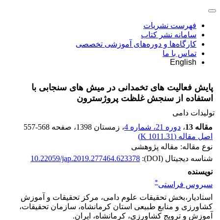
فهرست نشریات
سامانه نشر کتاب
کارگاه‌ها و دوره‌های آموزشی تخصصی
تماس با ما
English
پایش فعالیت های تخمدانی در میش های سنجابی با
استفاده از سنجش غلظت پروژسترون
تولیدات دامی
مقاله 13
،
دوره 21، شماره 4
، زمستان 1398
، صفحه
557-568
اصل مقاله (
1011.31 K
)
نوع مقاله: مقاله پژوهشی
شناسه دیجیتال (DOI):
10.22059/jap.2019.277464.623378
نویسنده
*
سیروس فراستی
استادیار،بخش تحقیقات علوم دامی، مرکز تحقیقات و آموزش
کشاورزی و منابع طبیعی استان کرمانشاه، سازمان تحقیقات،
آموزش و ترویج کشاورزی، کرمانشاه، ایران.