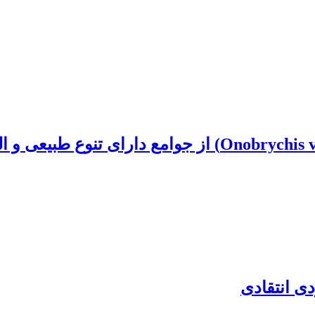
ارزیابی ژنوتیپ‌های انتخابی اسپرس (Onobrychis viciifolia
ی انتقادی