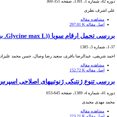
دوره 42، شماره 1، 1391، صفحه
351-369
علی اشرف نظری
مشاهده مقاله
اصل مقاله
297.01 K
بررسی تحمل ارقام سویا ((Glycine max L. به علفکش گلایفوسیت
1-37، شماره 3، 1385
احمد شریفی، عبدالرضا باقری، سعید رضا وصال، حسن محمد علیزاد
مشاهده مقاله
اصل مقاله
152.72 K
بررسی تنوع ژنتیکی ژنوتیپ‎های اصلاحی اسپرس تحت شرایط شور مزرعه
دوره 41، شماره 4، 1389، صفحه
645-653
محمد مهدی مجیدی
مشاهده مقاله
اصل مقاله
223.21 K