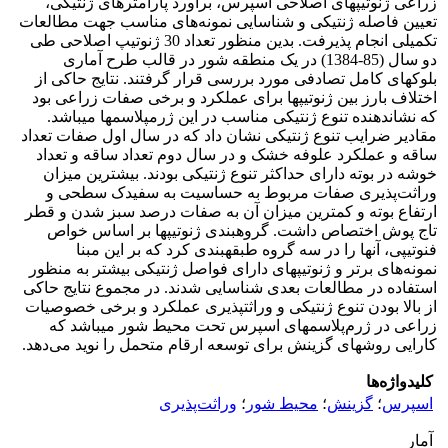
زراعی ژنوتیپ‎های اصلاحی اسپرس، برآورد پارامتر‌های ژنتیکی،
تعیین فاصله ژنتیکی و شناسایی نمونه‌های مناسب جهت مطالعات
تکمیلی انجام پذیرفت. بدین منظور تعداد 30 ژنوتیپ اصلاحی طی
دو سال (85-1384) در یک منطقه شور در قالب طرح آماری
بلوک‎های کامل تصادفی مورد بررسی قرار گرفتند. نتایج حاکی از
اختلاف بارز بین ژنوتیپ‎ها برای عملکرد و برخی صفات زراعی بود
که نشان‎دهنده تنوع ژنتیکی مناسب در این ژرم‎پلاسم‎ها می‎باشد.
مقادیر ضرایب تنوع ژنتیکی نشان داد که در سال اول صفات تعداد
ساقه و عملکرد علوفه خشک و در سال دوم تعداد ساقه و تعداد
خوشه در بوته دارای حداکثر تنوع ژنتیکی بودند. بیشترین میزان
وراثت‌پذیری صفات مربوط به حساسیت به سفیدک سطحی و
ارتفاع بوته و کمترین میزان آن به صفات درصد سبز شدن و قطر
تاج پوش اختصاص داشت. گروهبندی ژنوتیپ‎ها بر اساس خواص
فنوتیپی، آنها را در سه گروه طبقه‎بندی کرد که بر این مبنا
نمونه‌های برتر و ژنوتیپ‎های دارای فواصل ژنتیکی بیشتر به منظور
استفاده در مطالعات بعدی شناسایی شدند. در مجموع نتایج حاکی
از بالا بودن تنوع ژنتیکی و وراثت‎پذیری عملکرد و برخی خصوصیات
زراعی در ژرم‌پلاسم‎های اسپرس تحت محیط شور می‎باشد که
کارایی روش‎های گزینش برای توسعه ارقام متحمل را نوید می‌دهد.
کلیدواژه‌ها
اسپرس
؛
گزینش
؛
محیط شور
؛
وراثت‌پذیری
آمار