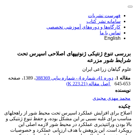
فهرست نشریات
سامانه نشر کتاب
کارگاه‌ها و دوره‌های آموزشی تخصصی
تماس با ما
English
بررسی تنوع ژنتیکی ژنوتیپ‎های اصلاحی اسپرس تحت
شرایط شور مزرعه
علوم گیاهان زراعی ایران
مقاله 1
،
دوره 41، شماره 4 - شماره پیاپی 388369
، 1389
، صفحه
645-653
اصل مقاله (
223.21 K
)
نویسنده
محمد مهدی مجیدی
چکیده
اصلاح برای افزایش عملکرد اسپرس تحت محیط شور از راه‎حل‎های
مناسب برای غلبه نسبی بر این مشکل بوده، و حفظ تنوع ژنتیکی و
بالا بودن وراثت‎پذیری عملکرد در محیط شور لازمه اصلی این
رویکرد است. این پژوهش با هدف ارزیابی عملکرد و خصوصیات