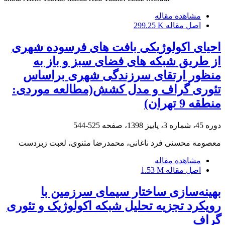
مشاهده مقاله
اصل مقاله
299.25 K
احیای اکولوژیکی بافت های فرسوده شهری
از طریق شبکه های فضای سبز و باز به
منظور ارتقای سرزندگی شهری براساس
تئوری گراف و مدل کشش(مطالعه موردی:
منطقه 9 تهران)
دوره 45، شماره 3، پاییز 1398، صفحه
525-544
معصومه محسنی فرد ناغانی، محمدرضا مثنوی، لعبت زبردست
مشاهده مقاله
اصل مقاله
1.53 M
بهینه‌سازی ساختار سیمای سرزمین با
رویکرد تجزیه تحلیل شبکه اکولوژیک و تئوری
گراف