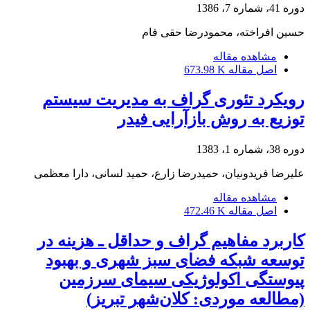
دوره 41، شماره 7، 1386
حسین افراخته، محمودرضا حقی فام
مشاهده مقاله
اصل مقاله
673.98 K
رویکرد تئوری گراف به مدیریت سیستم
توزیع به روش بازآرایی فیدر
دوره 38، شماره 1، 1383
علیرضا فریدونیان، حمیدرضا زارع، حمید لسانی، دارا معظمی
مشاهده مقاله
اصل مقاله
472.46 K
کاربرد مفاهیم گراف و حداقل ـ هزینه در
توسعه شبکه‌ فضای سبز شهری و بهبود
پیوستگی اکولوژیکی سیمای سرزمین
(مطالعه موردی: کلان‌شهر تبریز)