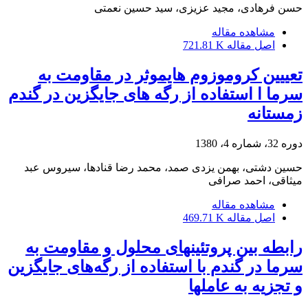
حسن فرهادی، مجید عزیزی، سید حسین نعمتی
مشاهده مقاله
اصل مقاله
721.81 K
تعییین کروموزوم هایموثر در مقاومت به
سرما ا استفاده از رگه های جایگزین در گندم
زمستانه
دوره 32، شماره 4، 1380
حسین دشتی، بهمن یزدی صمد، محمد رضا قنادها، سیروس عبد
میثاقی، احمد صرافی
مشاهده مقاله
اصل مقاله
469.71 K
رابطه بین پروتئینهای محلول و مقاومت به
سرما در گندم با استفاده از رگه‌های جایگزین
و تجزیه به عاملها