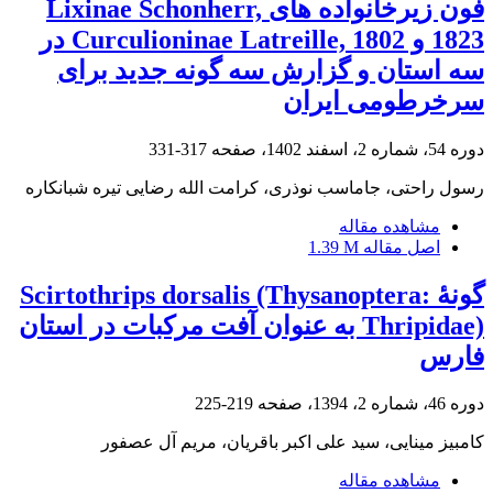
فون زیرخانواده های Lixinae Schonherr,
1823 و Curculioninae Latreille, 1802 در
سه استان و گزارش سه گونه جدید برای
سرخرطومی ایران
دوره 54، شماره 2، اسفند 1402، صفحه
317-331
رسول راحتی، جاماسب نوذری، کرامت الله رضایی تیره شبانکاره
مشاهده مقاله
اصل مقاله
1.39 M
گونۀ Scirtothrips dorsalis (Thysanoptera:
Thripidae) به عنوان آفت مرکبات در استان
فارس
دوره 46، شماره 2، 1394، صفحه
219-225
کامبیز مینایی، سید علی اکبر باقریان، مریم آل عصفور
مشاهده مقاله