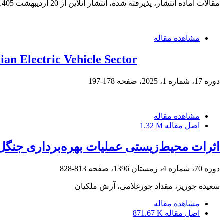
مقالات آماده انتشار، پذیرفته شده، انتشار آنلاین از
20 اردیبهشت 1405
مشاهده مقاله
ian Electric Vehicle Sector
دوره 17، شماره 1، 2025، صفحه
178-197
مشاهده مقاله
اصل مقاله
1.32 M
اثرات محیط‌زیستی عملیات بهره‌برداری جنگل بر رواناب در مس
دوره 70، شماره 4، زمستان 1396، صفحه
813-828
سعیده جوریز، مقداد جورغلامی، آرش ملکیان
مشاهده مقاله
اصل مقاله
871.67 K