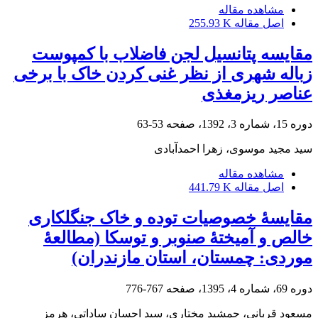
مشاهده مقاله
اصل مقاله
255.93 K
مقایسه پتانسیل لجن فاضلاب با کمپوست
زباله شهری از نظر غنی‌ کردن خاک با برخی
عناصر ریزمغذی
دوره 15، شماره 3، 1392، صفحه
53-63
سید مجید موسوی، زهرا احمدآبادی
مشاهده مقاله
اصل مقاله
441.79 K
مقایسۀ خصوصیات توده و خاک جنگلکاری
خالص و آمیختۀ صنوبر و توسکا (مطالعۀ
موردی: چمستان، استان مازندران)
دوره 69، شماره 4، 1395، صفحه
767-776
مسعود قربانی، جمشید مختاری، سید احسان ساداتی، هرمز