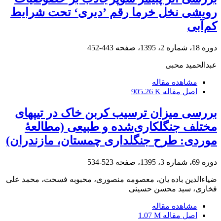
رویشی نخل خرما رقم ’دیری‘ تحت شرایط
کم‌آبی
دوره 18، شماره 2، 1395، صفحه
443-452
عبدالحمید محبی
مشاهده مقاله
اصل مقاله
905.26 K
بررسی میزان ترسیب ‏کربن خاک در تیپ‏های
مختلف جنگلکاری‌شده و طبیعی (مطالعۀ
موردی: طرح جنگلداری چمستان، مازندران)
دوره 69، شماره 3، 1395، صفحه
523-534
ضیاءالدین باده یان، معصومه منصوری، محبوبه فسحت، محمد علی
فخاری، سید محسن حسینی
مشاهده مقاله
اصل مقاله
1.07 M