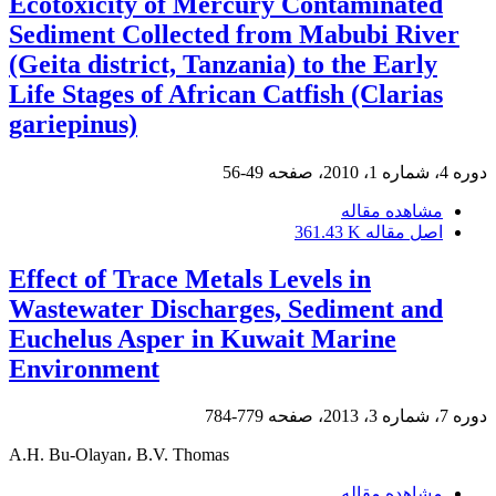
Ecotoxicity of Mercury Contaminated
Sediment Collected from Mabubi River
(Geita district, Tanzania) to the Early
Life Stages of African Catfish (Clarias
gariepinus)
دوره 4، شماره 1، 2010، صفحه
49-56
مشاهده مقاله
اصل مقاله
361.43 K
Effect of Trace Metals Levels in
Wastewater Discharges, Sediment and
Euchelus Asper in Kuwait Marine
Environment
دوره 7، شماره 3، 2013، صفحه
779-784
A.H. Bu-Olayan، B.V. Thomas
مشاهده مقاله