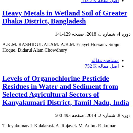
اصل مقاله
553.2 K
Heavy Metals in Wetland Soil of Greater
Dhaka District, Bangladesh
دوره 4، شماره 1، 2018، صفحه
129-141
A.K.M. RASHIDUL ALAM، A.B.M. Enayet Hossain، Sirajul
Hoque، Didarul Alam Chowdhury
مشاهده مقاله
اصل مقاله
752 K
Levels of Organochlorine Pesticide
Residues in Water and Sediment from
Selected Agricultural Sectors of
Kanyakumari District, Tamil Nadu, India
دوره 8، شماره 2، 2014، صفحه
493-500
T. Jeyakumar، I. Kalaiarasi، A. Rajavel، M. Anbu، R. kumar