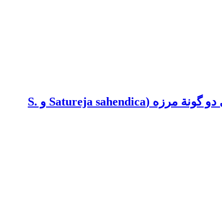
بررسی آثار تیمار پیش‌سرما، پتانسیل اسمزی، و تنش خشکی بر رشد گیاهچه‌های جمعیت‌های دو گونة مرزه (Satureja sahendica و S.