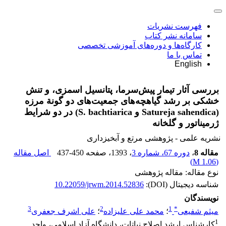
فهرست نشریات
سامانه نشر کتاب
کارگاه‌ها و دوره‌های آموزشی تخصصی
تماس با ما
English
بررسی آثار تیمار پیش‌سرما، پتانسیل اسمزی، و تنش
خشکی بر رشد گیاهچه‌های جمعیت‌های دو گونة مرزه
(Satureja sahendica و S. bachtiarica) در دو شرایط
ژرمیناتور و گلخانه
نشریه علمی - پژوهشی مرتع و آبخیزداری
مقاله 8
،
دوره 67، شماره 3
، 1393
، صفحه
437-450
اصل مقاله
)
1.06 M
(
نوع مقاله: مقاله پژوهشی
شناسه دیجیتال (DOI):
10.22059/jrwm.2014.52836
نویسندگان
3
2
1
*
میثم شفیعی
؛
محمد علی علیزاده
؛
علی اشرف جعفری
1
کارشناس ارشد اصلاح نباتات، دانشگاه آزاد اسلامی، ‌واحد