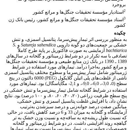
بروجرد
2
استادیار مؤسسة تحقیقات جنگل‌ها و مراتع کشور
3
استاد مؤسسة تحقیقات جنگل‌ها و مراتع کشور، رئیس بانک ژن
کشور
چکیده
به منظور بررسی اثر تیمار پیش‌سرما، پتانسیل اسمزی، و تنش
خشکی بر جمعیت‌های دو گونة دارویی
Satureja sahendica
و
S.
bachtiarica
آزمایشی به صورت فاکتوریل بر پایة طرح کاملاً
تصادفی با سه تکرار در دو شرایط ژرمیناتور و گلخانه در سال‌های
1389 ـ 1390 در بانک ژن منابع طبیعی و مؤسسة تحقیقات جنگل‌ها
و مراتع کشور به‌اجرا درآمد. تیمارهای مورد استفاده در شرایط
ژرمیناتور شامل تیمار پیش‌سرما و سطوح مختلف پتانسیل اسمزی
ناشی از غلظت‌‌های پلی‌ اتیلن گلایکول (PEG) 6000 دالتون در پنج
سطح (0، 3
0-، 6
0-، 9
0-، و 2
1- مگاپاسگال) بود. تیمارهای مورد
/
/
/
/
استفاده در شرایط گلخانه شامل تیمار پیش‌سرما و تنش خشکی در
پنج سطح ظرفیت زراعی (۲۰، ۴۰، ۶۰، ۸۰، و ۱۰۰ درصد) بود. نتایج
نشان داد، با افزایش غلظت پتانسیل اسمزی و تنش خشکی،
میانگین صفت درصد جوانه‌زنی و درصد سبزشدن به‌ترتیب
آزمایشگاه و گلخانه به میزان 33 و 6 درصد کاهش یافت، در حالی
که نسبت طول ریشه‌‌چه به ساقه‌چه و نسبت وزن خشک به تر
گیاهچه روند افزایشی داشت. در دو شرایط ژرمیناتور و گلخانه
خصوصیات جوانه‌زنی در تیمار پیش‌سرما نسبت به سایر تیمارها