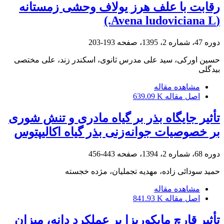
رقابت با علف هرز یولاف وحشی زمستانه
(Avena ludoviciana L.)
دوره 47، شماره 2، 1395، صفحه
193-203
حسین اورکی، سید علی مدرس ثانوی، اسکندر زند، علی مختصی
بیدگلی
مشاهده مقاله
اصل مقاله
639.09 K
تأثیر جایگاه بذر بر گیاه مادری و تنش شوری
بر خصوصیات جوانه‌زنی بذر گیاه اکالیپتوس
دوره 68، شماره 2، 1394، صفحه
443-456
حمید سودائی زاده، مهدیه تجملیان، مژده خجسته
مشاهده مقاله
اصل مقاله
841.93 K
تأثیر قارچ مایکوریزا بر عملکرد دانه، میزان