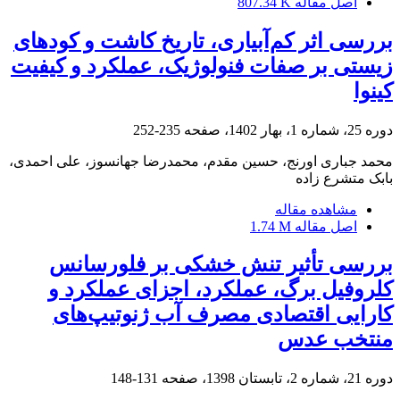
اصل مقاله
807.34 K
بررسی اثر کم‌آبیاری، تاریخ کاشت و کودهای
زیستی بر صفات فنولوژیک، عملکرد و کیفیت
کینوا
دوره 25، شماره 1، بهار 1402، صفحه
235-252
محمد جباری اورنج، حسین مقدم، محمدرضا جهانسوز، علی احمدی،
بابک متشرع زاده
مشاهده مقاله
اصل مقاله
1.74 M
بررسی تأثیر تنش خشکی بر فلورسانس
کلروفیل برگ، عملکرد، اجزای عملکرد و
کارایی اقتصادی مصرف آب ژنوتیپ‌های
منتخب عدس
دوره 21، شماره 2، تابستان 1398، صفحه
131-148