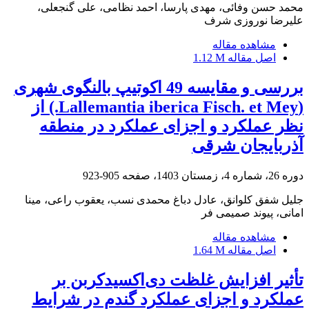
محمد حسن وفائی، مهدی پارسا، احمد نظامی، علی گنجعلی،
علیرضا نوروزی شرف
مشاهده مقاله
اصل مقاله
1.12 M
بررسی و مقایسه 49 اکوتیپ بالنگوی شهری
(Lallemantia iberica Fisch. et Mey.) از
نظر عملکرد و اجزای عملکرد در منطقه
آذربایجان شرقی
دوره 26، شماره 4، زمستان 1403، صفحه
905-923
جلیل شفق کلوانق، عادل دباغ محمدی نسب، یعقوب راعی، مینا
امانی، پیوند صمیمی فر
مشاهده مقاله
اصل مقاله
1.64 M
تأثیر افزایش غلظت دی‌اکسیدکربن بر
عملکرد و اجزای عملکرد گندم در شرایط