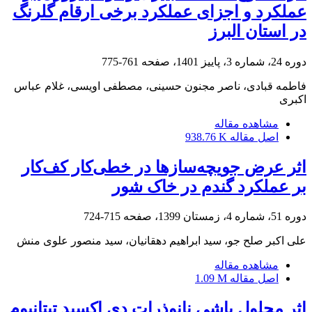
عملکرد و اجزای عملکرد برخی ارقام گلرنگ
در استان البرز
دوره 24، شماره 3، پاییز 1401، صفحه
761-775
فاطمه قبادی، ناصر مجنون حسینی، مصطفی اویسی، غلام عباس
اکبری
مشاهده مقاله
اصل مقاله
938.76 K
اثر عرض جویچه‌سازها در خطی‌کار کف‌کار
بر عملکرد گندم در خاک شور
دوره 51، شماره 4، زمستان 1399، صفحه
715-724
علی اکبر صلح جو، سید ابراهیم دهقانیان، سید منصور علوی منش
مشاهده مقاله
اصل مقاله
1.09 M
اثر محلول پاشی نانوذرات دی اکسید تیتانیوم