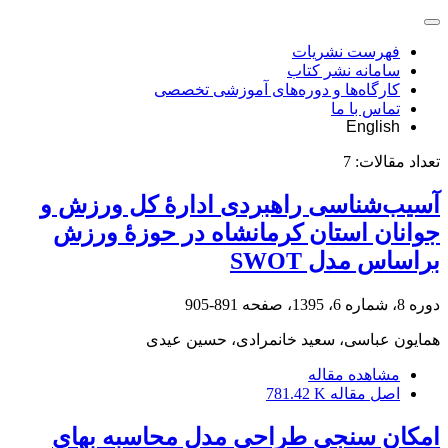
فهرست نشریات
سامانه نشر کتاب
کارگاه‌ها و دوره‌های آموزشی تخصصی
تماس با ما
English
تعداد مقالات:
7
آسیب‌شناسی راهبردی ادارۀ کل ورزش و
جوانان استان کرمانشاه در حوزۀ ورزش
براساس مدل SWOT
دوره 8، شماره 6، 1395، صفحه
891-905
همایون عباسی، سعید خانمرادی، حسین عیدی
مشاهده مقاله
اصل مقاله
781.42 K
امکان سنجی طراحی مدل محاسبه بهای