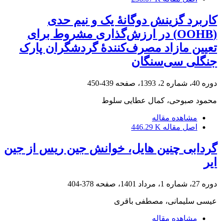
کاربرد گزینش دوگانۀ یک و نیم حدی
(OOHB) در ارزش‌گذاری مشروط برای
تعیین مازاد مصرف‌کنندۀ گردشگران پارک
جنگلی سی‌سنگان
دوره 40، شماره 2، 1393، صفحه
439-450
محمود صبوحی، کمال عطایی سلوط
مشاهده مقاله
اصل مقاله
446.29 K
گردابی چنین هایل، خوانش جین ریس از جین
ایر
دوره 27، شماره 1، مرداد 1401، صفحه
378-404
عیسی سلیمانی، مصطفی باقری
مشاهده مقاله