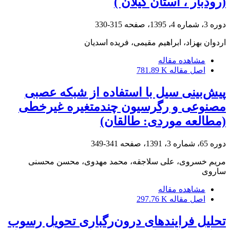
(رودبار ، استان گیلان )
دوره 3، شماره 4، 1395، صفحه
315-330
اردوان بهزاد، ابراهیم مقیمی، فریده اسدیان
مشاهده مقاله
اصل مقاله
781.89 K
پیش‌بینی سیل با استفاده از شبکه عصبی
مصنوعی و رگرسیون چندمتغیره غیرخطی
(مطالعه موردی: طالقان)
دوره 65، شماره 3، 1391، صفحه
341-349
مریم خسروی، علی سلاجقه، محمد مهدوی، محسن محسنی
ساروی
مشاهده مقاله
اصل مقاله
297.76 K
تحلیل فرایندهای درون‌رگباری تحویل رسوب‏