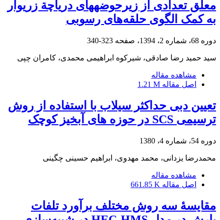
معلق تعدادی از زیرحوضه‏های دریاچة زریوار
به کمک الگوی حلقه‌های رسوبی
دوره 68، شماره 2، 1394، صفحه
323-340
سید حمید رضا صادقی، شیرکوه ابراهیمی محمدی، کامران چپی
مشاهده مقاله
اصل مقاله
1.21 M
تعیین دبی حداکثر سیلاب با استفاده از روش
ترسیمی SCS در حوزه های آبخیز کوچک
دوره 54، شماره 4، 1380
محمدرضا یزدانی، محمد مهدوی، ابراهیم حسینی چگینی
مشاهده مقاله
اصل مقاله
661.85 K
مقایسۀ سه روش مختلف برآورد تلفات
بارش در مدل HEC-HMS در شبیه‌سازی