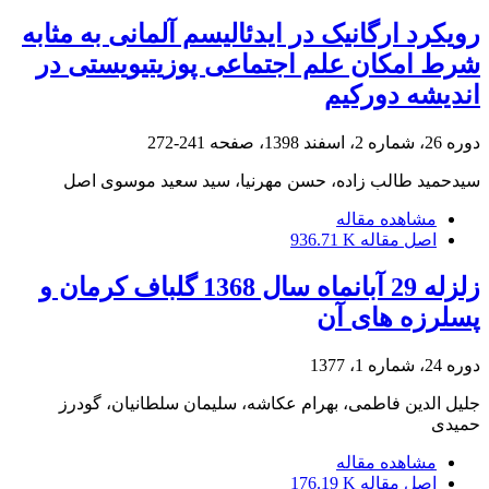
رویکرد ارگانیک در ایدئالیسم آلمانی به مثابه
شرط امکان علم اجتماعی پوزیتیویستی در
اندیشه دورکیم
دوره 26، شماره 2، اسفند 1398، صفحه
241-272
سیدحمید طالب زاده، حسن مهرنیا، سید سعید موسوی اصل
مشاهده مقاله
اصل مقاله
936.71 K
زلزله 29 آبانماه سال 1368 گلباف کرمان و
پسلرزه های آن
دوره 24، شماره 1، 1377
جلیل الدین فاطمی، بهرام عکاشه، سلیمان سلطانیان، گودرز
حمیدی
مشاهده مقاله
اصل مقاله
176.19 K