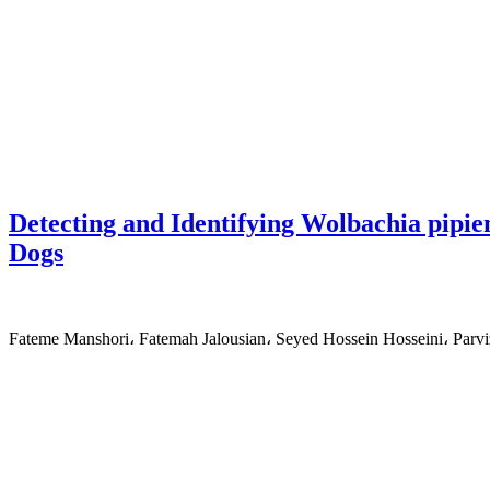
Detecting and Identifying Wolbachia pipien
Dogs
Fateme Manshori، Fatemah Jalousian، Seyed Hossein Hosseini، Parv